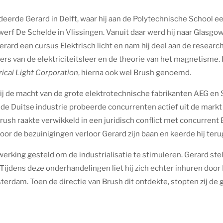
tudeerde Gerard in Delft, waar hij aan de Polytechnische School
swerf De Schelde in Vlissingen. Vanuit daar werd hij naar Glasgo
ard een cursus Elektrisch licht en nam hij deel aan de resear
ers van de elektriciteitsleer en de theorie van het magnetisme. 
ical Light Corporation
, hierna ook wel Brush genoemd.
hij de macht van de grote elektrotechnische fabrikanten AEG en
de Duitse industrie probeerde concurrenten actief uit de markt 
rush raakte verwikkeld in een juridisch conflict met concurren
oor de bezuinigingen verloor Gerard zijn baan en keerde hij ter
erking gesteld om de industrialisatie te stimuleren. Gerard st
. Tijdens deze onderhandelingen liet hij zich echter inhuren d
terdam. Toen de directie van Brush dit ontdekte, stopten zij de 