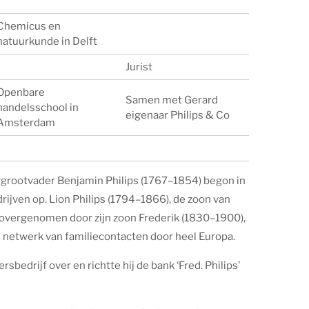
Chemicus en
natuurkunde in Delft
Jurist
Openbare
Samen met Gerard
handelsschool in
eigenaar Philips & Co
Amsterdam
rgrootvader Benjamin Philips (1767–1854) begon in
rijven op. Lion Philips (1794–1866), de zoon van
r overgenomen door zijn zoon Frederik (1830–1900),
id netwerk van familiecontacten door heel Europa.
rsbedrijf over en richtte hij de bank ‘Fred. Philips’