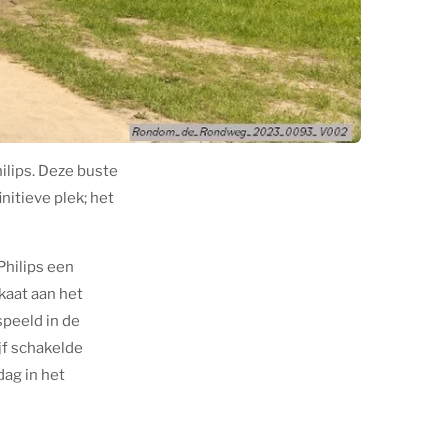
ilips. Deze buste
nitieve plek; het
Philips een
kaat aan het
peeld in de
jf schakelde
ag in het