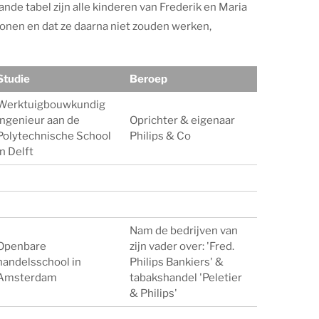
nde tabel zijn alle kinderen van Frederik en Maria
 wonen en dat ze daarna niet zouden werken,
Studie
Beroep
Werktuigbouwkundig
ingenieur aan de
Oprichter & eigenaar
Polytechnische School
Philips & Co
in Delft
Nam de bedrijven van
Openbare
zijn vader over: 'Fred.
handelsschool in
Philips Bankiers' &
Amsterdam
tabakshandel 'Peletier
& Philips'