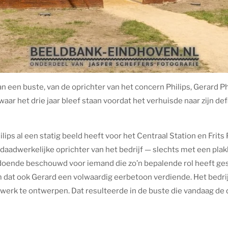
n een buste, van de oprichter van het concern Philips, Gerard Ph
ar het drie jaar bleef staan voordat het verhuisde naar zijn defi
ps al een statig beeld heeft voor het Centraal Station en Frits 
 daadwerkelijke oprichter van het bedrijf — slechts met een plak
doende beschouwd voor iemand die zo’n bepalende rol heeft ges
m dat ook Gerard een volwaardig eerbetoon verdiende. Het bedri
erk te ontwerpen. Dat resulteerde in de buste die vandaag de d