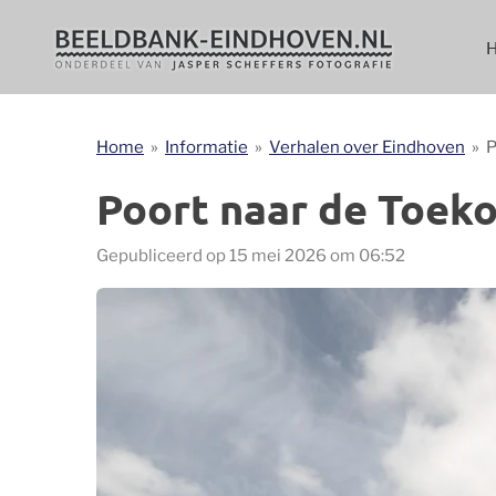
Ga
direct
naar
de
hoofdinhoud
Home
»
Informatie
»
Verhalen over Eindhoven
»
P
Poort naar de Toek
Gepubliceerd op 15 mei 2026 om 06:52