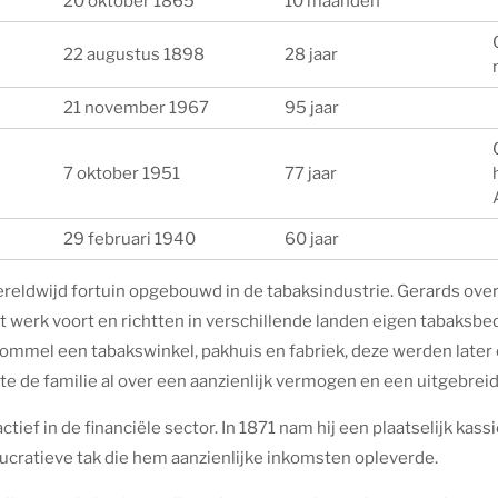
20 oktober 1865
10 maanden
22 augustus 1898
28 jaar
21 november 1967
95 jaar
7 oktober 1951
77 jaar
29 februari 1940
60 jaar
ereldwijd fortuin opgebouwd in de tabaksindustrie. Gerards ove
it werk voort en richtten in verschillende landen eigen tabaksbed
tbommel een tabakswinkel, pakhuis en fabriek, deze werden late
kte de familie al over een aanzienlijk vermogen en een uitgebre
ctief in de financiële sector. In 1871 nam hij een plaatselijk kassie
lucratieve tak die hem aanzienlijke inkomsten opleverde.