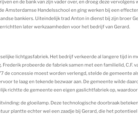
ijven en de bank van zijn vader over, en droeg deze vervolgens w
an de Amsterdamse Handelsschool en ging werken bij een effecten
ndse bankiers. Uiteindelijk trad Anton in dienst bij zijn broer G
verrichtten later werkzaamheden voor het bedrijf van Gerard.
selijke lichtgasfabriek. Het bedrijf verkeerde al langere tijd in
. Frederik probeerde de fabriek samen met een familielid, C.F. v
77 de concessie moest worden verlengd, stelde de gemeente als
ervoor te laag en tekende bezwaar aan. De gemeente wilde daar
lijk richtte de gemeente een eigen gaslichtfabriek op, waardoor
tvinding: de gloeilamp. Deze technologische doorbraak betekend
uur plantte echter wel een zaadje bij Gerard, die het potentieel v