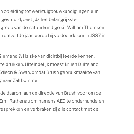
 een opleiding tot werktuigbouwkundig ingenieur
w gestuurd, destijds het belangrijkste
chgroep van de natuurkundige sir William Thomson
In datzelfde jaar leerde hij voldoende om in 1887 in
 Siemens & Halske van dichtbij leerde kennen.
te drukken. Uiteindelijk moest Brush Duitsland
t Edison & Swan, omdat Brush gebruikmaakte van
ug naar Zaltbommel.
elde daarom aan de directie van Brush voor om de
oor Emil Rathenau om namens AEG te onderhandelen
gesprekken en verbraken zij alle contact met de