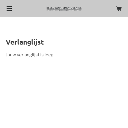
Ga
direct
naar
de
hoofdinhoud
Verlanglijst
Jouw verlanglijst is leeg.