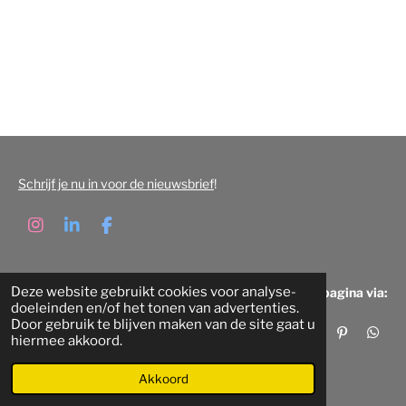
Schrijf je nu in voor de nieuwsbrief
!
I
L
F
n
i
a
s
n
c
t
k
e
Deze website gebruikt cookies voor analyse-
Deel deze pagina via:
a
e
b
doeleinden en/of het tonen van advertenties.
g
d
o
Door gebruik te blijven maken van de site gaat u
r
I
o
D
S
P
D
hiermee akkoord.
a
n
k
e
h
i
e
© 2022 - 2026 Beeldbank Eindhoven
m
l
a
n
l
e
r
n
e
Akkoord
n
e
e
n
n