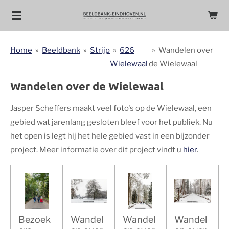
Ga
direct
naar
Home
»
Beeldbank
»
Strijp
»
626
»
Wandelen over
de
Wielewaal
de Wielewaal
hoofdinhoud
Wandelen over de Wielewaal
Jasper Scheffers maakt veel foto's op de Wielewaal, een
gebied wat jarenlang gesloten bleef voor het publiek. Nu
het open is legt hij het hele gebied vast in een bijzonder
project. Meer informatie over dit project vindt u
hier
.
Bezoek
Wandel
Wandel
Wandel