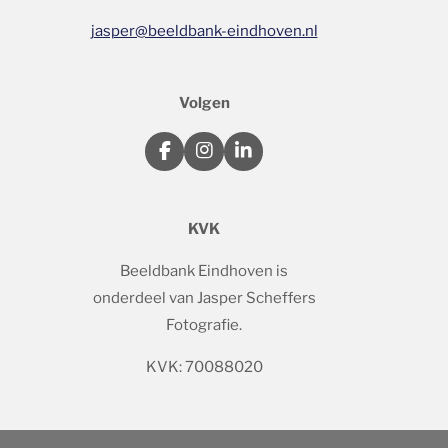
jasper@beeldbank-eindhoven.nl
Volgen
F
I
L
a
n
i
c
s
n
e
t
k
KVK
b
a
e
o
g
d
o
r
I
Beeldbank Eindhoven is
k
a
n
onderdeel van Jasper Scheffers
m
Fotografie.
KVK: 70088020