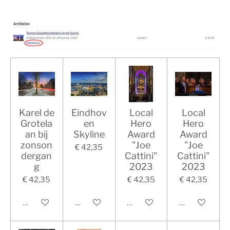
Karel de
Eindhov
Local
Local
Grotela
en
Hero
Hero
an bij
Skyline
Award
Award
zonson
"Joe
"Joe
€ 42,35
dergan
Cattini"
Cattini"
g
2023
2023
€ 42,35
€ 42,35
€ 42,35
In winkelwagen
In winkelwagen
In winkelwagen
In winkelwag