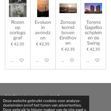
Rozen
Evoluon
Zonsop
Torens
op
in
komst
Gagelbo
oorlogs
avondz
boven
schplein
graf
on
Eindhov
en de
en
Swing
€ 42,35
€ 42,35
€ 42,35
€ 42,35
In winkelwagen
In winkelwagen
In winkelwagen
In winkelwag
Schrijf je nu in voor de nieuwsbrief
!
Deze website gebruikt cookies voor analyse-
doeleinden en/of het tonen van advertenties.
I
L
F
Door gebruik te blijven maken van de site gaat u