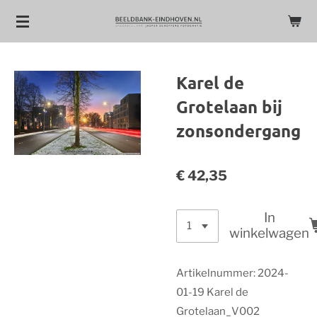
Ga
direct
naar
de
Karel de
hoofdinhoud
Grotelaan bij
zonsondergang
€ 42,35
In
winkelwagen
Artikelnummer:
2024-
01-19 Karel de
Grotelaan_V002