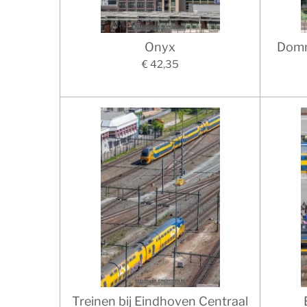
Onyx
Domm
€ 42,35
Treinen bij Eindhoven Centraal