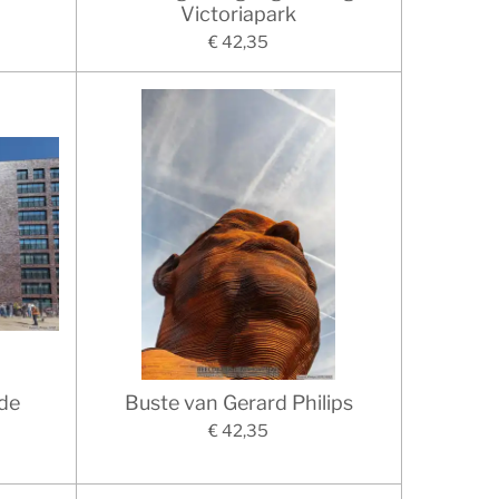
Victoriapark
€ 42,35
 de
Buste van Gerard Philips
€ 42,35