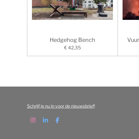
Hedgehog Bench
Vuu
€ 42,35
Schrijf je nu in voor de nieuwsbrief
!
I
L
F
n
i
a
s
n
c