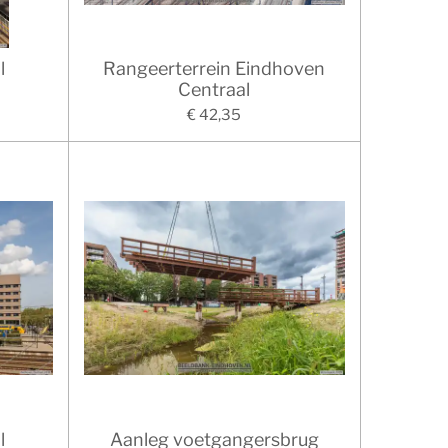
l
Rangeerterrein Eindhoven
Centraal
€ 42,35
l
Aanleg voetgangersbrug