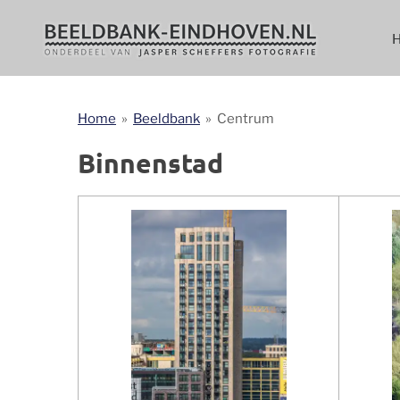
Ga
direct
naar
de
hoofdinhoud
Home
»
Beeldbank
»
Centrum
Binnenstad