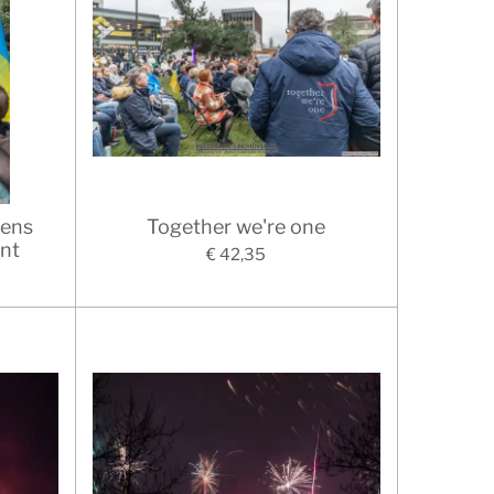
dens
Together we're one
nt
€ 42,35