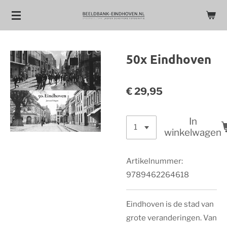
Ga
direct
naar
de
50x Eindhoven
hoofdinhoud
€ 29,95
In
winkelwagen
Artikelnummer:
9789462264618
Eindhoven is de stad van
grote veranderingen. Van