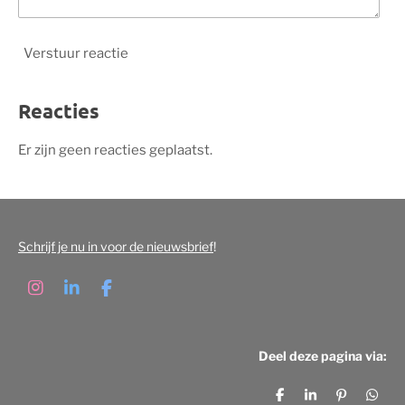
Verstuur reactie
Reacties
Er zijn geen reacties geplaatst.
Schrijf je nu in voor de nieuwsbrief
!
I
L
F
n
i
a
s
n
c
t
k
e
Deel deze pagina via:
a
e
b
g
d
o
r
I
o
D
S
P
D