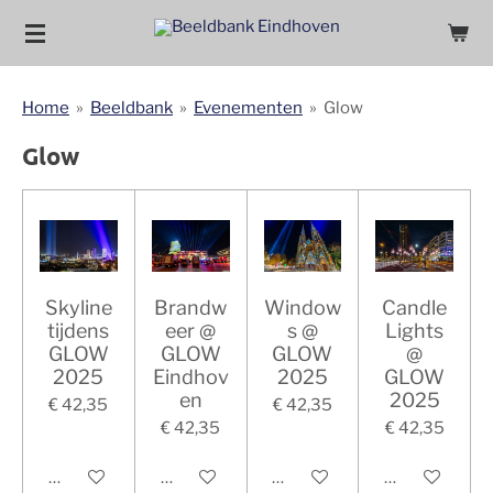
Ga
direct
naar
Home
»
Beeldbank
»
Evenementen
»
Glow
de
hoofdinhoud
Glow
Skyline
Brandw
Window
Candle
tijdens
eer @
s @
Lights
GLOW
GLOW
GLOW
@
2025
Eindhov
2025
GLOW
en
2025
€ 42,35
€ 42,35
€ 42,35
€ 42,35
In winkelwagen
In winkelwagen
In winkelwagen
In winkelwag