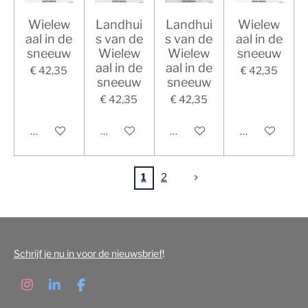
Wielew
Landhui
Landhui
Wielew
aal in de
s van de
s van de
aal in de
sneeuw
Wielew
Wielew
sneeuw
aal in de
aal in de
€ 42,35
€ 42,35
sneeuw
sneeuw
€ 42,35
€ 42,35
In winkelwagen
In winkelwagen
In winkelwagen
In winkelwag
1
2
Schrijf je nu in voor de nieuwsbrief
!
I
L
F
n
i
a