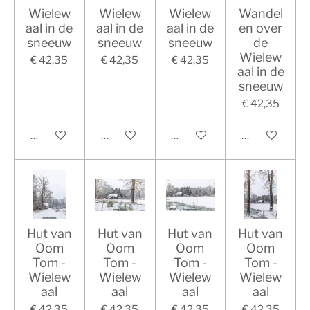
Wielew
Wielew
Wielew
Wandel
aal in de
aal in de
aal in de
en over
sneeuw
sneeuw
sneeuw
de
Wielew
€ 42,35
€ 42,35
€ 42,35
aal in de
sneeuw
€ 42,35
In winkelwagen
In winkelwagen
In winkelwagen
In winkelwag
Hut van
Hut van
Hut van
Hut van
Oom
Oom
Oom
Oom
Tom -
Tom -
Tom -
Tom -
Wielew
Wielew
Wielew
Wielew
aal
aal
aal
aal
€ 42,35
€ 42,35
€ 42,35
€ 42,35