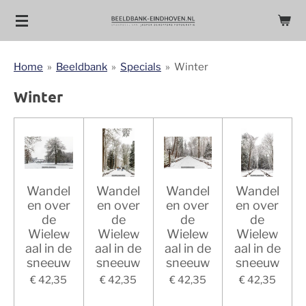
Ga
direct
naar
Home
»
Beeldbank
»
Specials
»
Winter
de
hoofdinhoud
Winter
Wandel
Wandel
Wandel
Wandel
en over
en over
en over
en over
de
de
de
de
Wielew
Wielew
Wielew
Wielew
aal in de
aal in de
aal in de
aal in de
sneeuw
sneeuw
sneeuw
sneeuw
€ 42,35
€ 42,35
€ 42,35
€ 42,35