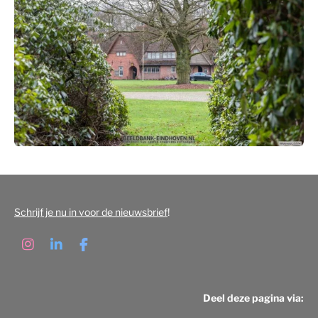
Schrijf je nu in voor de nieuwsbrief
!
I
L
F
n
i
a
s
n
c
t
k
e
Deel deze pagina via:
a
e
b
g
d
o