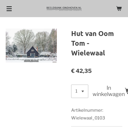
Ga
direct
naar
de
Hut van Oom
hoofdinhoud
Tom -
Wielewaal
€ 42,35
In
winkelwagen
Artikelnummer:
Wielewaal_0103