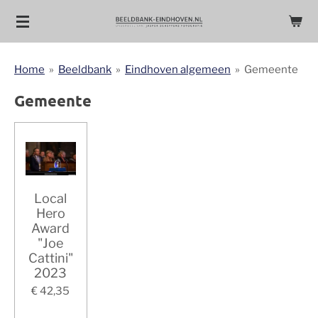
Ga
direct
naar
Home
»
Beeldbank
»
Eindhoven algemeen
»
Gemeente
de
hoofdinhoud
Gemeente
Local
Hero
Award
"Joe
Cattini"
2023
€ 42,35