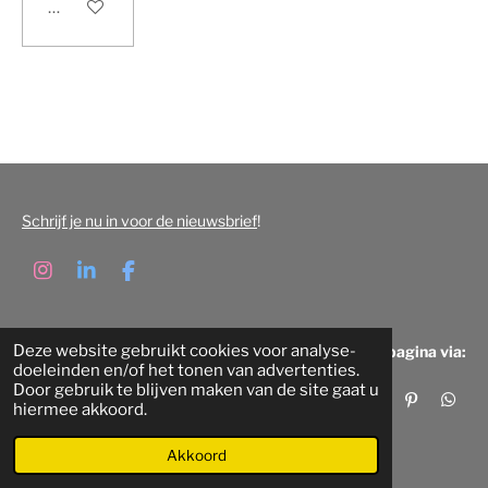
In winkelwagen
Schrijf je nu in voor de nieuwsbrief
!
I
L
F
n
i
a
s
n
c
t
k
e
Deze website gebruikt cookies voor analyse-
Deel deze pagina via:
a
e
b
doeleinden en/of het tonen van advertenties.
g
d
o
Door gebruik te blijven maken van de site gaat u
r
I
o
D
S
P
D
hiermee akkoord.
a
n
k
e
h
i
e
© 2022 - 2026 Beeldbank Eindhoven
m
l
a
n
l
e
r
n
e
Akkoord
n
e
e
n
n