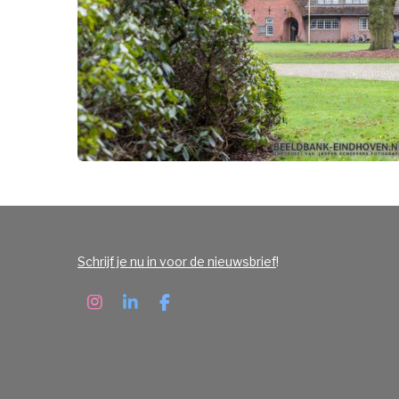
Schrijf je nu in voor de nieuwsbrief
!
I
L
F
n
i
a
s
n
c
t
k
e
a
e
b
g
d
o