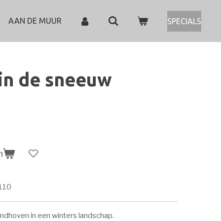
AAN DE MUUR
SPECIALS
in de sneeuw
n
110
ndhoven in een winters landschap.