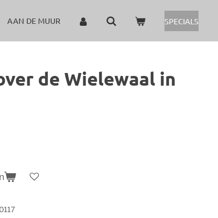
AAN DE MUUR
SPECIALS
ver de Wielewaal in
n
0117