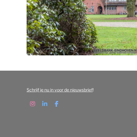
Schrijf je nu in voor de nieuwsbrief
!
I
L
F
n
i
a
s
n
c
t
k
e
a
e
b
g
d
o