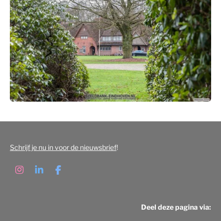
Schrijf je nu in voor de nieuwsbrief
!
I
L
F
n
i
a
s
n
c
t
k
e
Deel deze pagina via:
a
e
b
g
d
o