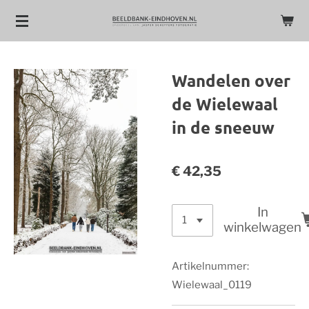
Ga
direct
naar
de
Wandelen over
hoofdinhoud
de Wielewaal
in de sneeuw
€ 42,35
In
winkelwagen
Artikelnummer:
Wielewaal_0119