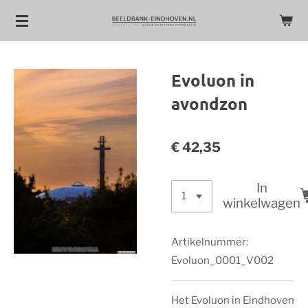
Ga
direct
naar
de
Evoluon in
hoofdinhoud
avondzon
€ 42,35
In
winkelwagen
Artikelnummer:
Evoluon_0001_V002
Het Evoluon in Eindhoven