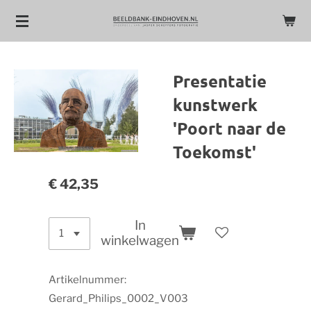
Ga
direct
naar
de
Presentatie
hoofdinhoud
kunstwerk
'Poort naar de
Toekomst'
€ 42,35
In
winkelwagen
Artikelnummer:
Gerard_Philips_0002_V003