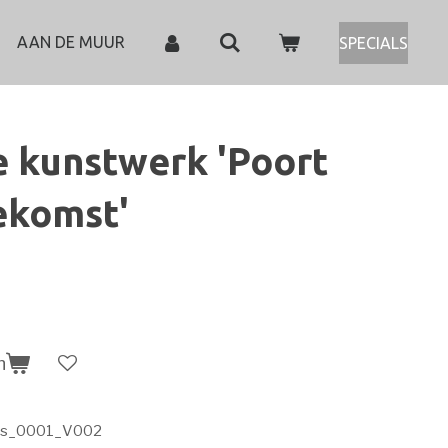
AAN DE MUUR
SPECIALS
e kunstwerk 'Poort
ekomst'
n
ips_0001_V002