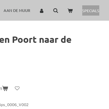
AAN DE MUUR
SPECIALS
n Poort naar de
n
lips_0006_V002