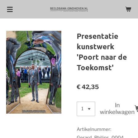
Ga
direct
naar
de
Presentatie
hoofdinhoud
kunstwerk
'Poort naar de
Toekomst'
€ 42,35
In
winkelwagen
Artikelnummer:
Gerard_Philips_0004