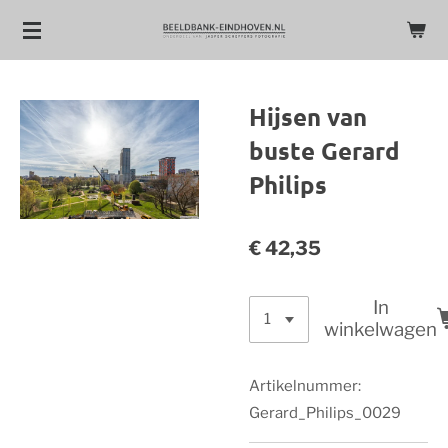
Ga
direct
naar
de
Hijsen van
hoofdinhoud
buste Gerard
Philips
€ 42,35
In
winkelwagen
Artikelnummer:
Gerard_Philips_0029