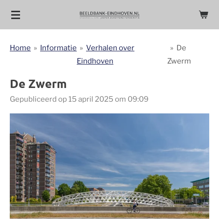
Ga
direct
naar
Home
»
Informatie
»
Verhalen over
»
De
de
Eindhoven
Zwerm
hoofdinhoud
De Zwerm
Gepubliceerd op 15 april 2025 om 09:09