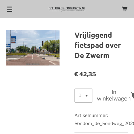
Ga
direct
naar
de
Vrijliggend
hoofdinhoud
fietspad over
De Zwerm
€ 42,35
In
winkelwagen
Artikelnummer:
Rondom_de_Rondweg_202