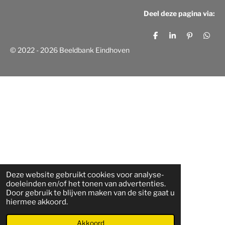
t
k
e
Deel deze pagina via:
a
e
b
g
d
o
r
I
o
D
S
P
D
a
n
k
e
h
i
e
© 2022 - 2026 Beeldbank Eindhoven
m
l
a
n
l
e
r
n
e
n
e
e
n
n
Deze website gebruikt cookies voor analyse-
doeleinden en/of het tonen van advertenties.
Door gebruik te blijven maken van de site gaat u
hiermee akkoord.
Akkoord