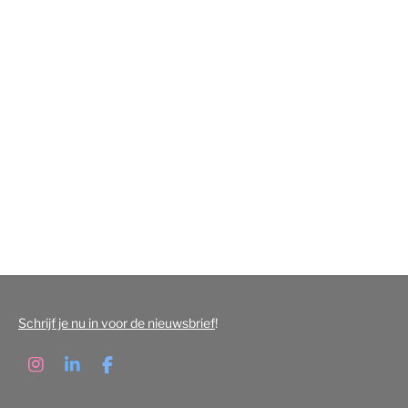
Schrijf je nu in voor de nieuwsbrief
!
I
L
F
n
i
a
s
n
c