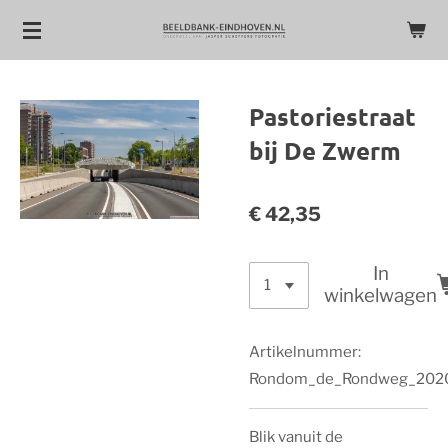
Ga
direct
naar
de
Pastoriestraat
hoofdinhoud
bij De Zwerm
€ 42,35
In
winkelwagen
Artikelnummer:
Rondom_de_Rondweg_202
Blik vanuit de