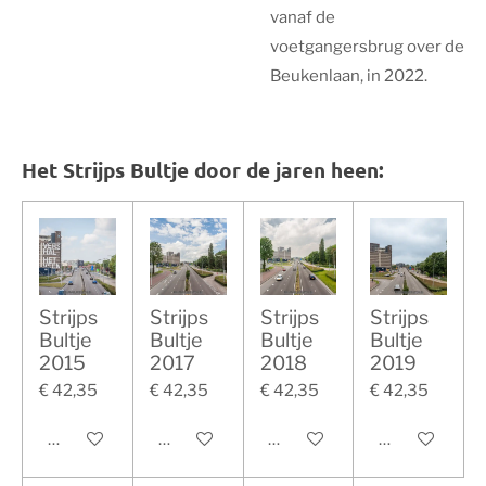
vanaf de
voetgangersbrug over de
Beukenlaan, in 2022.
Het Strijps Bultje door de jaren heen:
Strijps
Strijps
Strijps
Strijps
Bultje
Bultje
Bultje
Bultje
2015
2017
2018
2019
€ 42,35
€ 42,35
€ 42,35
€ 42,35
In winkelwagen
In winkelwagen
In winkelwagen
In winkelwag