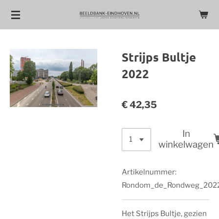
Ga
direct
naar
de
Strijps Bultje
hoofdinhoud
2022
€ 42,35
In
winkelwagen
Artikelnummer:
Rondom_de_Rondweg_202
Het Strijps Bultje, gezien