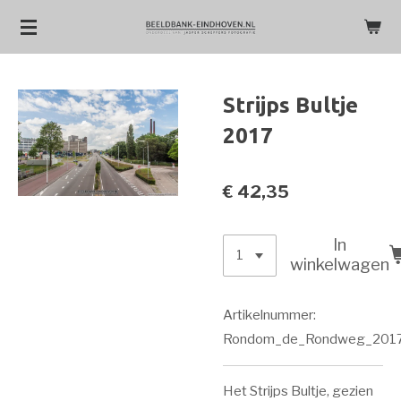
Ga
direct
naar
de
Strijps Bultje
hoofdinhoud
2017
€ 42,35
In
winkelwagen
Artikelnummer:
Rondom_de_Rondweg_201
Het Strijps Bultje, gezien