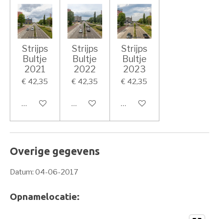
Strijps
Strijps
Strijps
Bultje
Bultje
Bultje
2021
2022
2023
€ 42,35
€ 42,35
€ 42,35
In winkelwagen
In winkelwagen
In winkelwagen
Overige gegevens
Datum: 04-06-2017
Opnamelocatie: