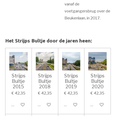
vanaf de
voetgangersbrug over de
Beukenlaan, in 2017.
Het Strijps Bultje door de jaren heen:
Strijps
Strijps
Strijps
Strijps
Bultje
Bultje
Bultje
Bultje
2015
2018
2019
2020
€ 42,35
€ 42,35
€ 42,35
€ 42,35
In winkelwagen
In winkelwagen
In winkelwagen
In winkelwage