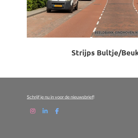
Strijps Bultje/Beu
Schrijf je nu in voor de nieuwsbrief
!
I
L
F
n
i
a
s
n
c
t
k
e
a
e
b