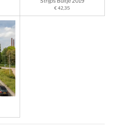
Strijps Bultje 2019
€ 42,35
3