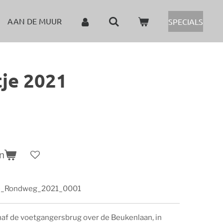
AAN DE MUUR
SPECIALS
tje 2021
n
_Rondweg_2021_0001
anaf de voetgangersbrug over de Beukenlaan, in