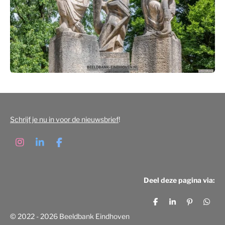
Schrijf je nu in voor de nieuwsbrief
!
I
L
F
n
i
a
s
n
c
t
k
e
Deel deze pagina via:
a
e
b
g
d
o
r
I
o
D
S
P
D
a
n
k
e
h
i
e
© 2022 - 2026 Beeldbank Eindhoven
m
l
a
n
l