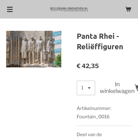
Ga
direct
naar
de
Panta Rhei -
hoofdinhoud
Reliëffiguren
€ 42,35
In
winkelwagen
Artikelnummer:
Fountain_0016
Deel van de