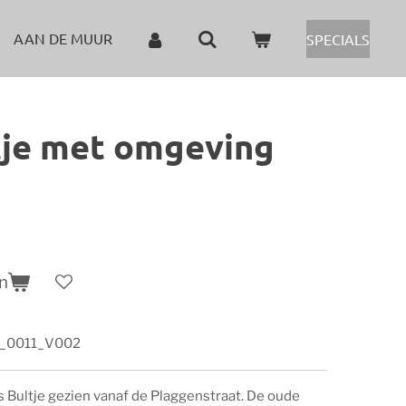
AAN DE MUUR
SPECIALS
ltje met omgeving
n
n_0011_V002
s Bultje gezien vanaf de Plaggenstraat. De oude