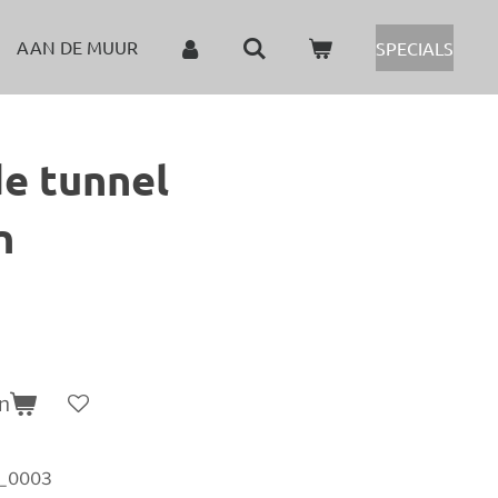
AAN DE MUUR
SPECIALS
de tunnel
n
n
n_0003