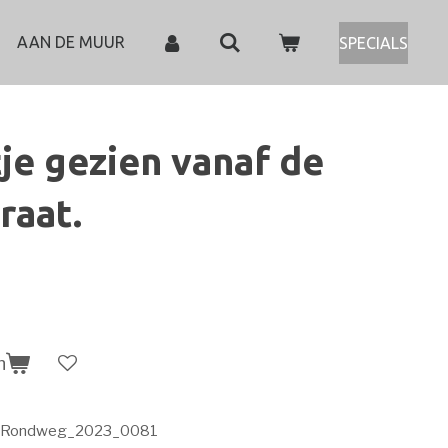
AAN DE MUUR
SPECIALS
tje gezien vanaf de
raat.
n
_Rondweg_2023_0081