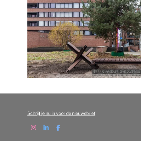
Schrijf je nu in voor de nieuwsbrief
!
I
L
F
n
i
a