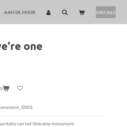
AAN DE MUUR
SPECIALS
e're one
n
monument_0003
esentatie van het Oekraïne monument.