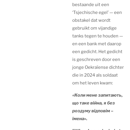
bestaande uit een
‘Tsjechische egel’ — een
obstakel dat wordt
gebruikt om vijandige
tanks tegen te houden —
en een bank met daarop
een gedicht. Het gedicht
is geschreven door een
jonge Oekraïense dichter
die in 2024 als soldaat
om het leven kwam:
«Коли мене запитають,
що таке війна, я без
роздуму відповім –
імена».