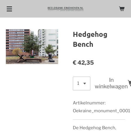
Ga
direct
naar
de
Hedgehog
hoofdinhoud
Bench
€ 42,35
In
winkelwagen
Artikelnummer:
Oekraine_monument_0001
De Hedgehog Bench,