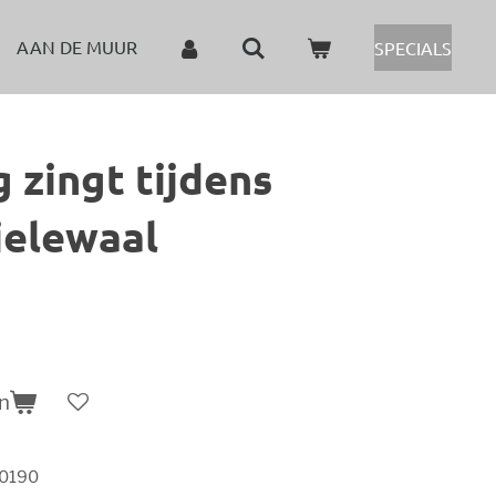
AAN DE MUUR
SPECIALS
g zingt tijdens
ielewaal
n
_0190