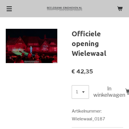
Ga
direct
naar
de
Officiele
hoofdinhoud
opening
Wielewaal
€ 42,35
In
winkelwagen
Artikelnummer:
Wielewaal_0187