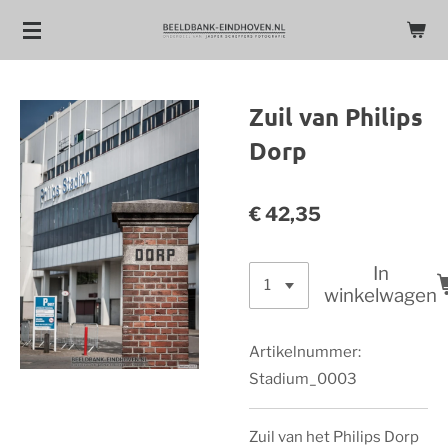
Ga
direct
naar
de
Zuil van Philips
hoofdinhoud
Dorp
€ 42,35
In
winkelwagen
Artikelnummer:
Stadium_0003
Zuil van het Philips Dorp