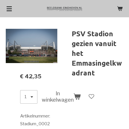
Ga
direct
naar
de
PSV Stadion
hoofdinhoud
gezien vanuit
het
Emmasingelkw
adrant
€ 42,35
In
winkelwagen
Artikelnummer:
Stadium_0002