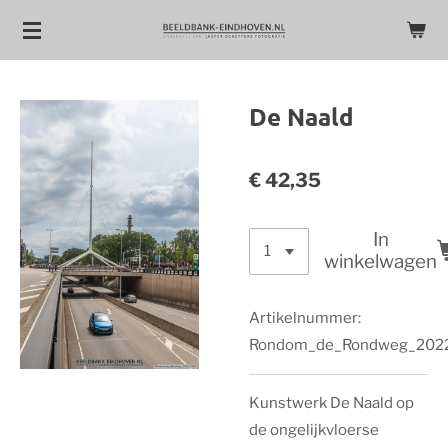
Ga
direct
naar
de
De Naald
hoofdinhoud
€ 42,35
In
winkelwagen
Artikelnummer:
Rondom_de_Rondweg_202
Kunstwerk De Naald op
de ongelijkvloerse