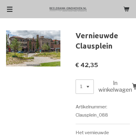
Ga
direct
naar
de
Vernieuwde
hoofdinhoud
Clausplein
€ 42,35
In
winkelwagen
Artikelnummer:
Clausplein_088
Het vernieuwde