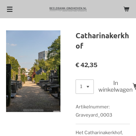
Ga
direct
naar
de
Catharinakerkh
hoofdinhoud
of
€ 42,35
In
winkelwagen
Artikelnummer:
Graveyard_0003
Het Catharinakerkhof,