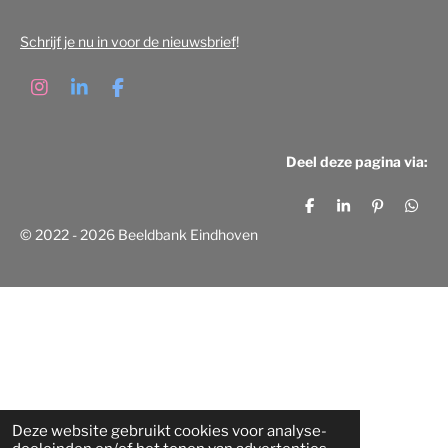
Schrijf je nu in voor de nieuwsbrief
!
I
L
F
n
i
a
s
n
c
t
k
e
Deel deze pagina via:
a
e
b
g
d
o
r
I
o
D
S
P
D
a
n
k
e
h
i
e
© 2022 - 2026 Beeldbank Eindhoven
m
l
a
n
l
e
r
n
e
n
e
e
n
n
Deze website gebruikt cookies voor analyse-