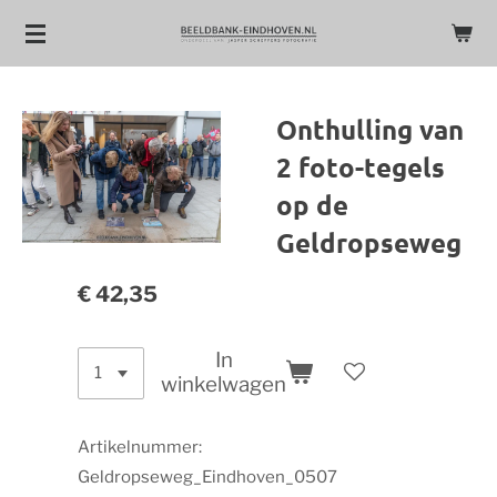
Ga
direct
naar
de
Onthulling van
hoofdinhoud
2 foto-tegels
op de
Geldropseweg
€ 42,35
In
winkelwagen
Artikelnummer:
Geldropseweg_Eindhoven_0507