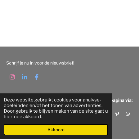
Schrijf je nu in voor de nieuwsbrief
!
I
L
F
n
i
a
s
n
c
t
k
e
Deze website gebruikt cookies voor analyse-
Deel deze pagina via:
a
e
b
doeleinden en/of het tonen van advertenties.
g
d
o
Door gebruik te blijven maken van de site gaat u
r
I
o
D
S
P
D
hiermee akkoord.
a
n
k
e
h
i
e
© 2022 - 2026 Beeldbank Eindhoven
m
l
a
n
l
e
r
n
e
Akkoord
n
e
e
n
n