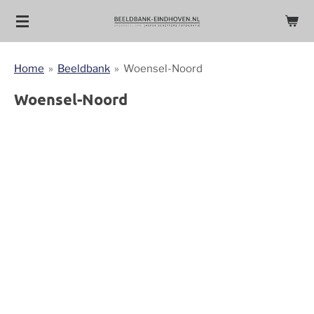
Ga
direct
naar
Home
»
Beeldbank
»
Woensel-Noord
de
hoofdinhoud
Woensel-Noord