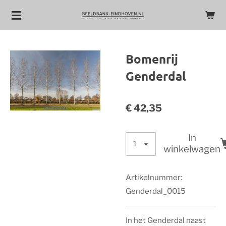
Ga
direct
naar
de
Bomenrij
hoofdinhoud
Genderdal
€ 42,35
In
winkelwagen
Artikelnummer:
Genderdal_0015
In het Genderdal naast