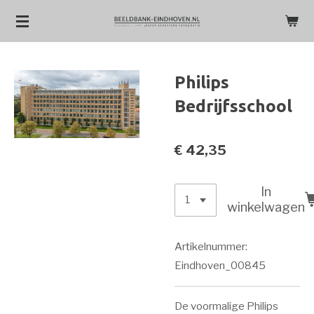
Ga
direct
naar
de
Philips
hoofdinhoud
Bedrijfsschool
€ 42,35
In
winkelwagen
Artikelnummer:
Eindhoven_00845
De voormalige Philips